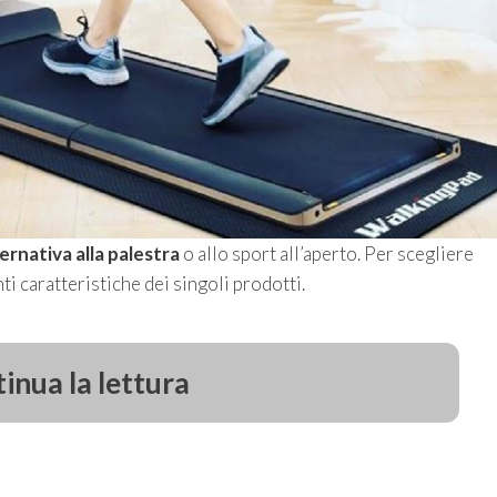
ternativa alla palestra
o allo sport all’aperto.
Per scegliere
ti caratteristiche dei singoli prodotti.
inua la lettura